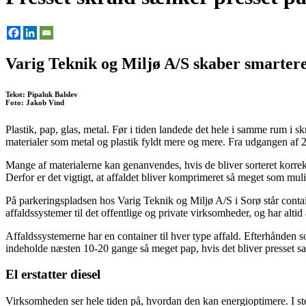
Varig Teknik og Miljø A/S skaber smartere 
Tekst: Pipaluk Balslev
Foto: Jakob Vind
Plastik, pap, glas, metal. Før i tiden landede det hele i samme rum i 
materialer som metal og plastik fyldt mere og mere. Fra udgangen af 20
Mange af materialerne kan genanvendes, hvis de bliver sorteret korrekt
Derfor er det vigtigt, at affaldet bliver komprimeret så meget som m
På parkeringspladsen hos Varig Teknik og Miljø A/S i Sorø står contai
affaldssystemer til det offentlige og private virksomheder, og har altid
Affaldssystemerne har en container til hver type affald. Efterhånden s
indeholde næsten 10-20 gange så meget pap, hvis det bliver presset s
El erstatter diesel
Virksomheden ser hele tiden på, hvordan den kan energioptimere. I ste