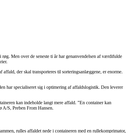
p i røg. Men over de seneste ti år har genanvendelsen af værdifulde
rier.
 affald, der skal transporteres til sorteringsanlæggene, er enorme.
har specialiseret sig i optimering af affaldslogistik. Den leverer
ntaineren kan indeholde langt mere affald. ”En container kan
iljø A/S, Preben From Hansen.
 sammen, rulles affaldet nede i containeren med en rullekomprimator,