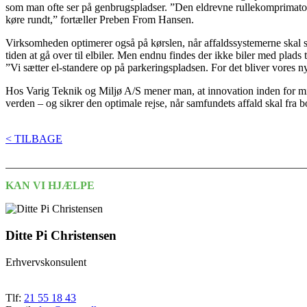
som man ofte ser på genbrugspladser. ”Den eldrevne rullekomprimator 
køre rundt,” fortæller Preben From Hansen.
Virksomheden optimerer også på kørslen, når affaldssystemerne skal se
tiden at gå over til elbiler. Men endnu findes der ikke biler med plads
”Vi sætter el-standere op på parkeringspladsen. For det bliver vores nye
Hos Varig Teknik og Miljø A/S mener man, at innovation inden for mil
verden – og sikrer den optimale rejse, når samfundets affald skal fra bo
< TILBAGE
KAN VI HJÆLPE
Ditte Pi Christensen
Erhvervskonsulent
Tlf:
21 55 18 43