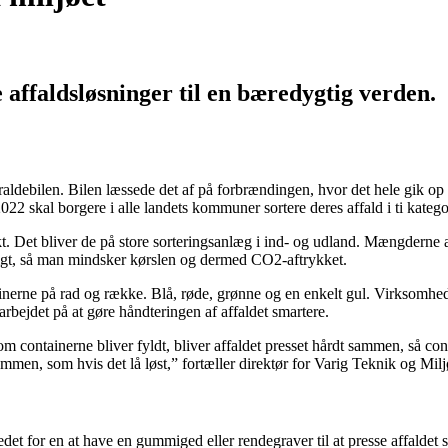
affaldsløsninger til en bæredygtig verden.
skraldebilen. Bilen læssede det af på forbrændingen, hvor det hele gik o
22 skal borgere i alle landets kommuner sortere deres affald i ti katego
. Det bliver de på store sorteringsanlæg i ind- og udland. Mængderne af
uligt, så man mindsker kørslen og dermed CO2-aftrykket.
nerne på rad og række. Blå, røde, grønne og en enkelt gul. Virksomheden 
 arbejdet på at gøre håndteringen af affaldet smartere.
om containerne bliver fyldt, bliver affaldet presset hårdt sammen, så co
ammen, som hvis det lå løst,” fortæller direktør for Varig Teknik og M
det for en at have en gummiged eller rendegraver til at presse affaldet