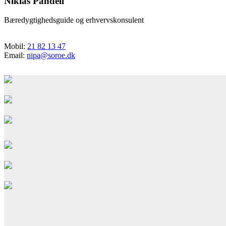
Niklas Pandell
Bæredygtighedsguide og erhvervskonsulent
Mobil:
21 82 13 47
Email:
nipa@soroe.dk