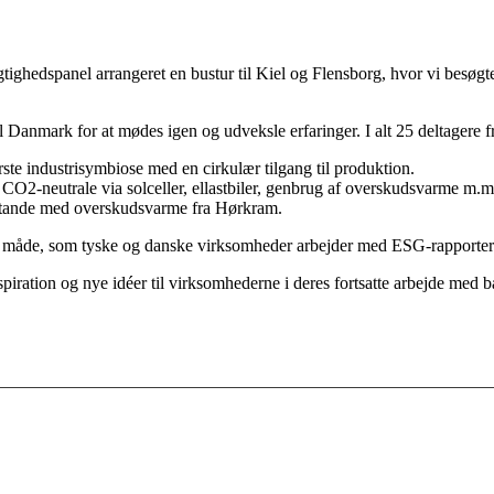
hedspanel arrangeret en bustur til Kiel og Flensborg, hvor vi besøg
l Danmark for at mødes igen og udveksle erfaringer. I alt 25 deltagere f
ste industrisymbiose med en cirkulær tilgang til produktion.
ve CO2-neutrale via solceller, ellastbiler, genbrug af overskudsvarme m.m
sstande med overskudsvarme fra Hørkram.
en måde, som tyske og danske virksomheder arbejder med ESG-rapport
spiration og nye idéer til virksomhederne i deres fortsatte arbejde med