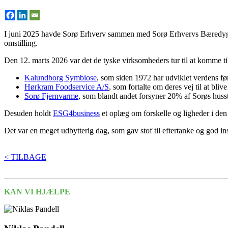
I juni 2025 havde Sorø Erhverv sammen med Sorø Erhvervs Bæredygtig
omstilling.
Den 12. marts 2026 var det de tyske virksomheders tur til at komme ti
Kalundborg Symbiose
, som siden 1972 har udviklet verdens før
Hørkram Foodservice A/S
, som fortalte om deres vej til at bli
Sorø Fjernvarme
, som blandt andet forsyner 20% af Sorøs hu
Desuden holdt
ESG4business
et oplæg om forskelle og ligheder i d
Det var en meget udbytterig dag, som gav stof til eftertanke og god in
< TILBAGE
KAN VI HJÆLPE