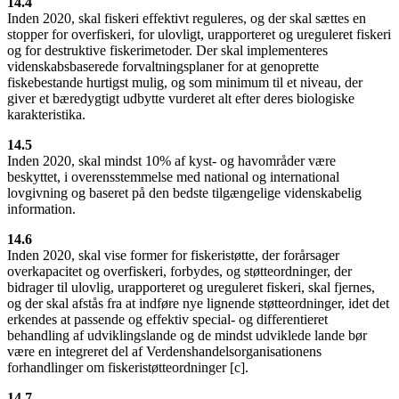
14.4
Inden 2020, skal fiskeri effektivt reguleres, og der skal sættes en
stopper for overfiskeri, for ulovligt, urapporteret og ureguleret fiskeri
og for destruktive fiskerimetoder. Der skal implementeres
videnskabsbaserede forvaltningsplaner for at genoprette
fiskebestande hurtigst mulig, og som minimum til et niveau, der
giver et bæredygtigt udbytte vurderet alt efter deres biologiske
karakteristika.
14.5
Inden 2020, skal mindst 10% af kyst- og havområder være
beskyttet, i overensstemmelse med national og international
lovgivning og baseret på den bedste tilgængelige videnskabelig
information.
14.6
Inden 2020, skal vise former for fiskeristøtte, der forårsager
overkapacitet og overfiskeri, forbydes, og støtteordninger, der
bidrager til ulovlig, urapporteret og ureguleret fiskeri, skal fjernes,
og der skal afstås fra at indføre nye lignende støtteordninger, idet det
erkendes at passende og effektiv special- og differentieret
behandling af udviklingslande og de mindst udviklede lande bør
være en integreret del af Verdenshandelsorganisationens
forhandlinger om fiskeristøtteordninger [c].
14.7