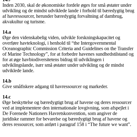
Inden 2030, skal de økonomiske fordele øges for små østater under
udvikling og de mindst udviklede lande i forhold til bæredygtig brug
af havressourcer, herunder bæredygtig forvaltning af dambrug,
akvakultur og turisme.
14.a
Øge den videnskabelig viden, udvikle forskningskapacitet og
overføre havteknologi, i henhold til “the Intergovernmental
Oceanographic Commission Criteria and Guidelines on the Transfer
of Marine Technology”, for at forbedre havenes sundhedstilstand og
for at øge havbiodiversitetens bidrag til udviklingen i
udviklingslande, især små østater under udvikling og de mindst
udviklede lande.
14.b
Give småfiskere adgang til havressourcer og markeder.
14.c
Øge beskyttelse og bæredygtigt brug af havene og deres ressourcer
ved at implementere den internationale lovgivning, som afspejlet i
De Forenede Nationers Havretskonvention, som angiver de
juridiske rammer for bevarelse og bæredygtigt brug af havene og
deres ressourcer, som anført i paragraf 158 i “The future we want”.