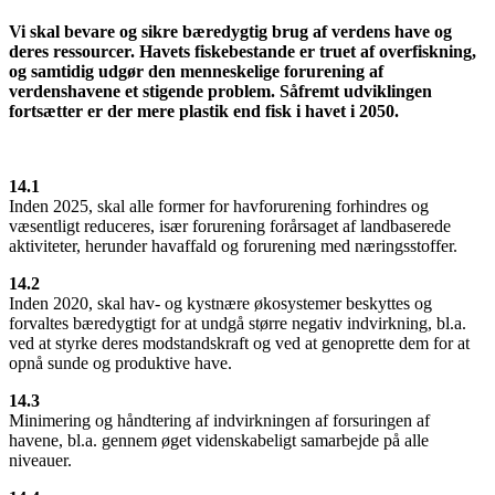
Vi skal bevare og sikre bæredygtig brug af verdens have og
deres ressourcer. Havets fiskebestande er truet af overfiskning,
og samtidig udgør den menneskelige forurening af
verdenshavene et stigende problem. Såfremt udviklingen
fortsætter er der mere plastik end fisk i havet i 2050.
14.1
Inden 2025, skal alle former for havforurening forhindres og
væsentligt reduceres, især forurening forårsaget af landbaserede
aktiviteter, herunder havaffald og forurening med næringsstoffer.
14.2
Inden 2020, skal hav- og kystnære økosystemer beskyttes og
forvaltes bæredygtigt for at undgå større negativ indvirkning, bl.a.
ved at styrke deres modstandskraft og ved at genoprette dem for at
opnå sunde og produktive have.
14.3
Minimering og håndtering af indvirkningen af forsuringen af
havene, bl.a. gennem øget videnskabeligt samarbejde på alle
niveauer.