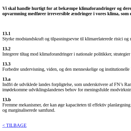
Vi skal handle hurtigt for at bekæmpe klimaforandringer og de
opvarmning medfører irreversible ændringer i vores klima, som e
13.1
Styrke modstandskraft og tilpasningsevne til klimarelaterede risici og n
13.2
Integrere tiltag mod klimaforandringer i nationale politikker, strategie
13.3
Forbedre undervisning, viden, og den menneskelige og institutionelle k
13.a
Indfri de udviklede landes forpligtelse, som underskrivere af FN’s Ra
imødekomme udviklingslandenes behov for meningsfulde modvirknings
13.b
Fremme mekanismer, der kan øge kapaciteten til effektiv planlægning o
og marginaliserede samfund.
< TILBAGE