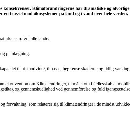
res konsekvenser. Klimaforandringerne har dramatiske og alvorli
r en trussel mod økosystemer på land og i vand over hele verden.
aturkatastrofer i alle lande.
r og planlægning.
apacitet til at modvirke, tilpasse, begrænse skaderne og tidlig varslin
mmekonvention om Klimaændringer, til målet om i fællesskab at mobilise
tiltag og gennemskuelighed ved gennemførelse og fuld igangsættelse 
g forvaltning, som relaterer sig til klimaændringer i de mindst udvikl