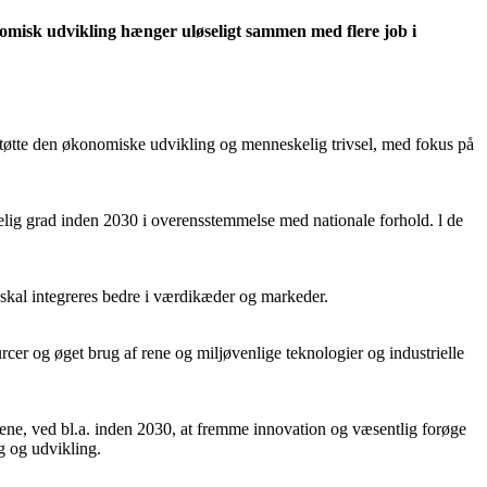
nomisk udvikling hænger uløseligt sammen med flere job i
t støtte den økonomiske udvikling og menneskelig trivsel, med fokus på
delig grad inden 2030 i overensstemmelse med nationale forhold. l de
 skal integreres bedre i værdikæder og markeder.
cer og øget brug af rene og miljøvenlige teknologier og industrielle
ndene, ved bl.a. inden 2030, at fremme innovation og væsentlig forøge
g og udvikling.