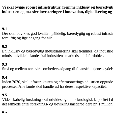
Vi skal bygge robust infrastruktur, fremme inklusiv og bæredygt
industrien og massive investeringer i innovation, digitalisering o
9.1
Der skal udvikles god kvalitet, pålidelig, bæredygtig og robust infras
fornuftig og lige adgang for alle.
9.2
En inklusiv og bæredygtig industrialisering skal fremmes, og industri
mindst udviklede lande skal industriens markedsandel fordobles.
9.3
Små og mellemstore virksomheders adgang til finansielle tjenesteydels
9.4
Inden 2030, skal infrastrukturen og eftermonteringsindustrien opgrade
processer. Alle lande skal handle ud fra deres respektive kapacitet.
9.5
Videnskabelig forskning skal udvides og den teknologisk kapacitet i de
det samlede antal forsknings- og udviklingsmedarbejdere pr. 1 million 
9.a