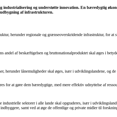
ig industrialisering og understøtte innovation. En bæredygtig øko
g udbygning af infrastrukturen.
truktur, herunder regionale og grænseoverskridende infrastruktur, for a
ens andel af beskæftigelsen og bruttonationalproduktet skal øges i bety
er, herunder lånemuligheder skal øges, især i udviklingslandene, og de
res for at gøre dem bæredygtige, med mere effektiv udnyttelse af ressour
 industrielle sektorer i alle lande skal opgraderes, især i udviklingsla
indbyggere, samt ved at øge de offentlige og private midler til forsknin