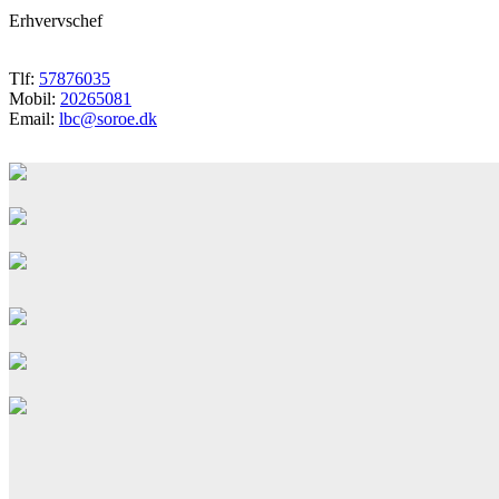
Erhvervschef
Tlf:
57876035
Mobil:
20265081
Email:
lbc@soroe.dk