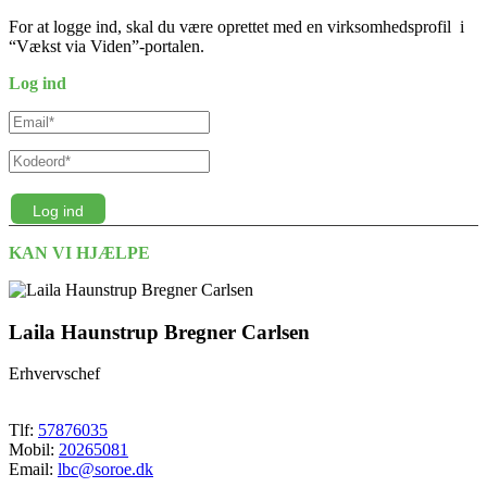
For at logge ind, skal du være oprettet med en virksomhedsprofil i
“Vækst via Viden”-portalen.
Log ind
Log ind
KAN VI HJÆLPE
Laila Haunstrup Bregner Carlsen
Erhvervschef
Tlf:
57876035
Mobil:
20265081
Email:
lbc@soroe.dk